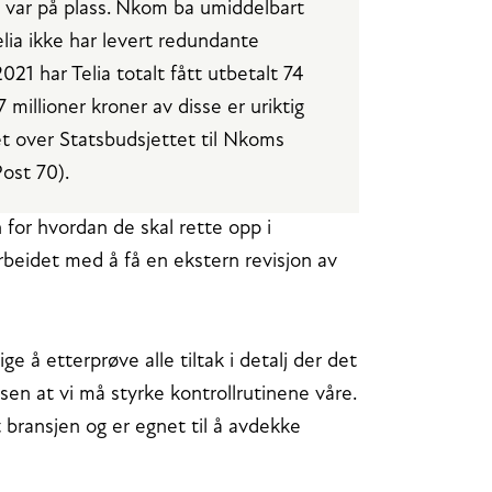
at var på plass. Nkom ba umiddelbart
elia ikke har levert redundante
21 har Telia totalt fått utbetalt 74
 millioner kroner av disse er uriktig
et over Statsbudsjettet til Nkoms
Post 70).
n for hvordan de skal rette opp i
arbeidet med å få en ekstern revisjon av
e å etterprøve alle tiltak i detalj der det
lsen at vi må styrke kontrollrutinene våre.
 bransjen og er egnet til å avdekke