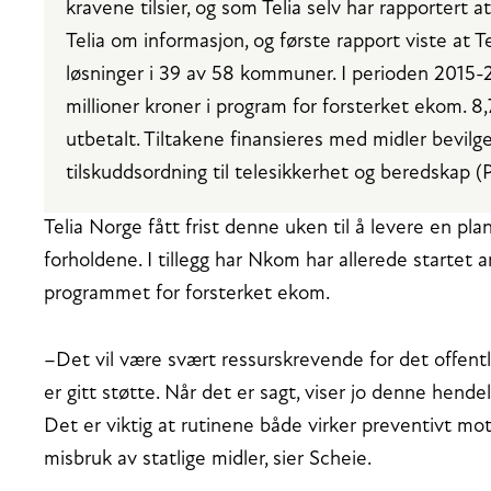
kravene tilsier, og som Telia selv har rapportert 
Telia om informasjon, og første rapport viste at T
løsninger i 39 av 58 kommuner. I perioden 2015-20
millioner kroner i program for forsterket ekom. 8,7
utbetalt. Tiltakene finansieres med midler bevilg
tilskuddsordning til telesikkerhet og beredskap (
Telia Norge fått frist denne uken til å levere en pla
forholdene. I tillegg har Nkom har allerede startet 
programmet for forsterket ekom.
–Det vil være svært ressurskrevende for det offentlig
er gitt støtte. Når det er sagt, viser jo denne hende
Det er viktig at rutinene både virker preventivt mot
misbruk av statlige midler, sier Scheie.