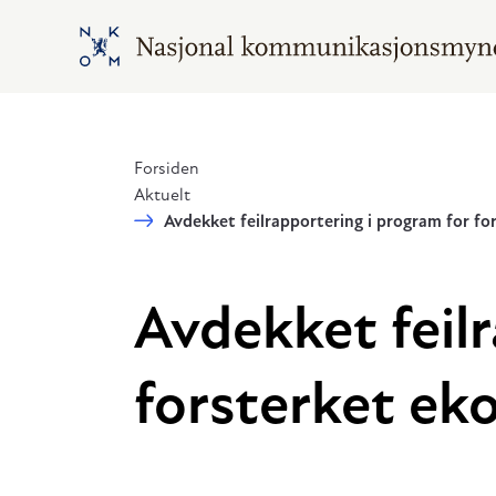
Hopp til hovedinnhold
Gå til hovedsiden
Forsiden
Aktuelt
Avdekket feilrapportering i program for f
Avdekket feilr
forsterket ek