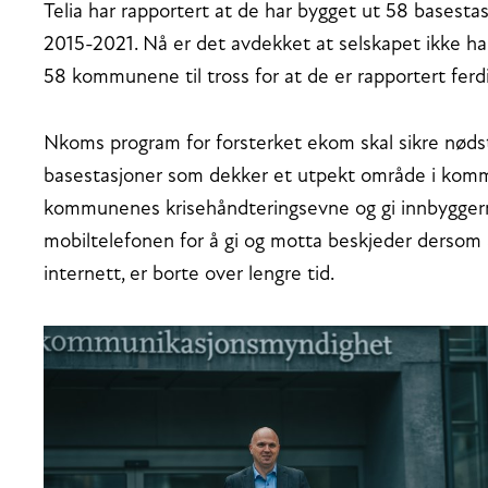
Telia har rapportert at de har bygget ut 58 basest
2015-2021. Nå er det avdekket at selskapet ikke har
58 kommunene til tross for at de er rapportert ferdi
Nkoms program for forsterket ekom skal sikre nøds
basestasjoner som dekker et utpekt område i komm
kommunenes krisehåndteringsevne og gi innbygger
mobiltelefonen for å gi og motta beskjeder derso
internett, er borte over lengre tid.