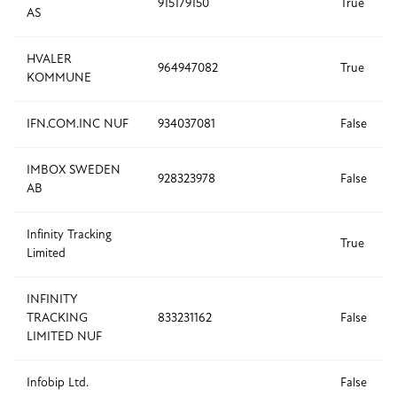
915179150
True
AS
HVALER
964947082
True
KOMMUNE
IFN.COM.INC NUF
934037081
False
IMBOX SWEDEN
928323978
False
AB
Infinity Tracking
True
Limited
INFINITY
TRACKING
833231162
False
LIMITED NUF
Infobip Ltd.
False