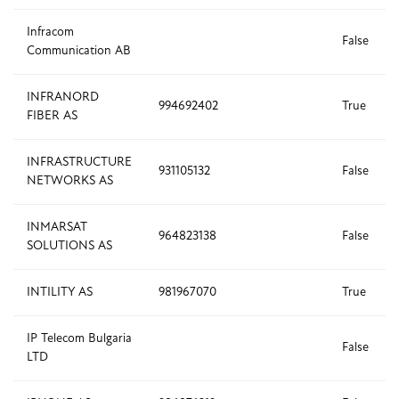
Infracom
False
Communication AB
INFRANORD
994692402
True
FIBER AS
INFRASTRUCTURE
931105132
False
NETWORKS AS
INMARSAT
964823138
False
SOLUTIONS AS
INTILITY AS
981967070
True
IP Telecom Bulgaria
False
LTD