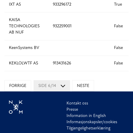
IXT AS
933296172
True
KAISA
TECHNOLOGIES
932259001
False
AB NUF
KeenSystems BV
False
KEKLOLWTF AS
913431626
False
FORRIGE
SIDE 6/14
NESTE
Kontakt oss
Presse
Information in English
Informasjonskapsler/cookies
Tilgjengelighetserklæring