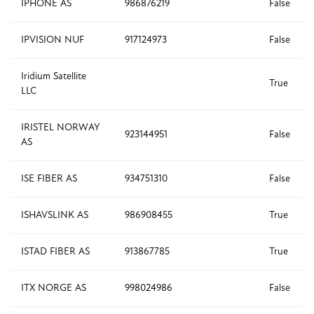
IPHONE AS
986876219
False
IPVISION NUF
917124973
False
Iridium Satellite
True
LLC
IRISTEL NORWAY
923144951
False
AS
ISE FIBER AS
934751310
False
ISHAVSLINK AS
986908455
True
ISTAD FIBER AS
913867785
True
ITX NORGE AS
998024986
False