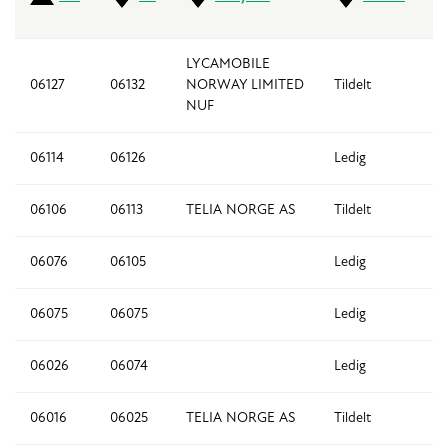
LYCAMOBILE
06127
06132
NORWAY LIMITED
Tildelt
6
NUF
06114
06126
Ledig
13
06106
06113
TELIA NORGE AS
Tildelt
8
06076
06105
Ledig
3
06075
06075
Ledig
1
06026
06074
Ledig
4
06016
06025
TELIA NORGE AS
Tildelt
10