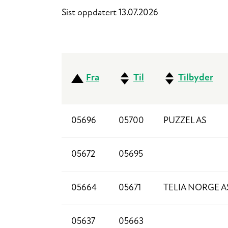
Sist oppdatert 13.07.2026
Fra
Til
Tilbyder
05696
05700
PUZZEL AS
05672
05695
05664
05671
TELIA NORGE A
05637
05663