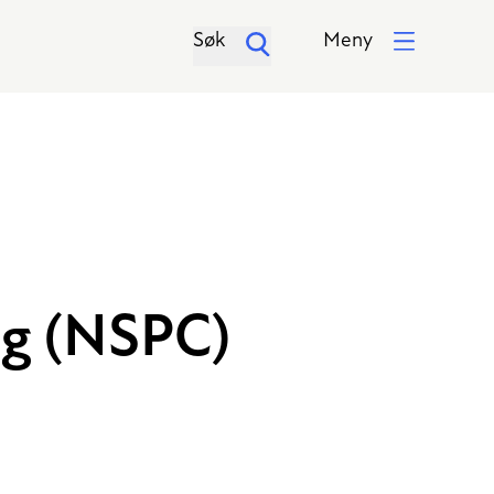
Søk
Meny
ng (NSPC)