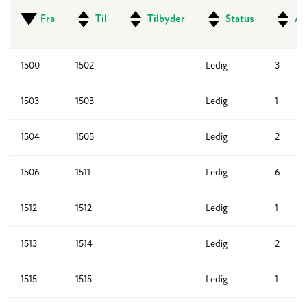
Fra
Til
Tilbyder
Status
An
1500
1502
Ledig
3
1503
1503
Ledig
1
1504
1505
Ledig
2
1506
1511
Ledig
6
1512
1512
Ledig
1
1513
1514
Ledig
2
1515
1515
Ledig
1