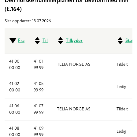
Den norske nummerplanen for telefoni med mer
(E.164)
Sist oppdatert 13.07.2026
Fra
Til
Tilbyder
Statu
41 00
41 01
TELIA NORGE AS
Tildelt
00 00
99 99
41 02
41 05
Ledig
00 00
99 99
41 06
41 07
TELIA NORGE AS
Tildelt
00 00
99 99
41 08
41 09
Ledig
00 00
99 99