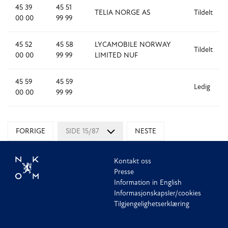
45 39
45 51
TELIA NORGE AS
Tildelt
00 00
99 99
45 52
45 58
LYCAMOBILE NORWAY
Tildelt
00 00
99 99
LIMITED NUF
45 59
45 59
Ledig
00 00
99 99
FORRIGE
SIDE 15/87
NESTE
Kontakt oss
Presse
Information in English
Informasjonskapsler/cookies
Tilgjengelighetserklæring