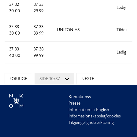
37 32
37 33
Ledig
30 00
29 99
37 33
37 33
UNIFON AS
Tildelt
30 00
39 99
37 33
37 38
Ledig
40 00
99 99
FORRIGE
SIDE 10/87
NESTE
Kontakt oss
Presse
Information in English
Informasjonskapsler/cookies
Tilgjengelighetserklæring