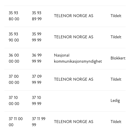
35 93
35 93
TELENOR NORGE AS
Tildelt
80 00
89 99
35 93
35 99
TELENOR NORGE AS
Tildelt
90 00
99 99
36 00
36 99
Nasjonal
Blokkert
00 00
99 99
kommunikasjonsmyndighet
37 00
37 09
TELENOR NORGE AS
Tildelt
00 00
99 99
37 10
37 10
Ledig
00 00
99 99
37 11 00
37 11 99
TELENOR NORGE AS
Tildelt
00
99