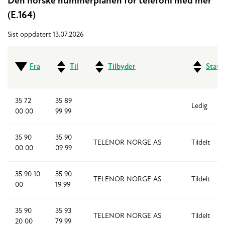
Den norske nummerplanen for telefoni med mer
(E.164)
Sist oppdatert 13.07.2026
Fra
Til
Tilbyder
Statu
35 72
35 89
Ledig
00 00
99 99
35 90
35 90
TELENOR NORGE AS
Tildelt
00 00
09 99
35 90 10
35 90
TELENOR NORGE AS
Tildelt
00
19 99
35 90
35 93
TELENOR NORGE AS
Tildelt
20 00
79 99