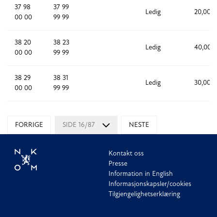
37 98
37 99
Ledig
20,000
00 00
99 99
38 20
38 23
Ledig
40,000
00 00
99 99
38 29
38 31
Ledig
30,000
00 00
99 99
FORRIGE
SIDE 16/87
NESTE
Kontakt oss
Presse
Information in English
Informasjonskapsler/cookies
Tilgjengelighetserklæring