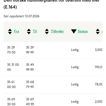
Den norske nummerplanen for telefoni med mer
(E.164)
Sist oppdatert 13.07.2026
Fra
Til
Tilbyder
Status
An
35 29
35 29
Ledig
3,000
70 00
99 99
35 31 00
35 49
Ledig
190,000
00
99 99
35 61
35 68
Ledig
78,000
00 00
79 99
35 69
35 69
Ledig
2,000
30 00
49 99