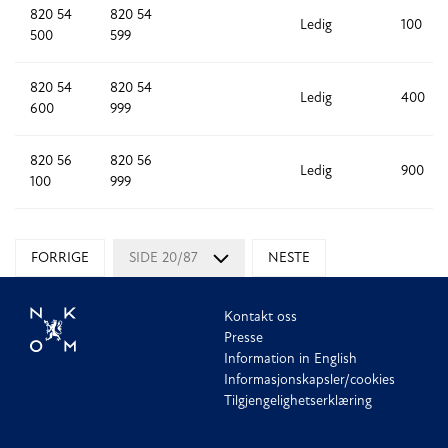
820 54
820 54
Ledig
100
500
599
820 54
820 54
Ledig
400
600
999
820 56
820 56
Ledig
900
100
999
FORRIGE
SIDE 20/87
NESTE
Kontakt oss
Presse
Information in English
Informasjonskapsler/cookies
Tilgjengelighetserklæring