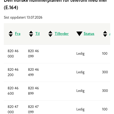
Den norske nummerplanen for telefoni med mer
(E.164)
Sist oppdatert 13.07.2026
Fra
Til
Tilbyder
Status
An
820 46
820 46
Ledig
100
000
099
820 46
820 46
Ledig
300
200
499
820 46
820 46
Ledig
300
600
899
820 47
820 47
Ledig
100
000
099