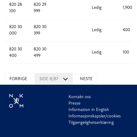
820 28
820 29
Ledig
1,900
100
999
820 30
820 30
Ledig
400
000
399
820 30
820 30
Ledig
100
400
499
FORRIGE
SIDE 8/87
NESTE
Kontakt oss
Presse
Information in English
Informasjonskapsler/cookies
Tilgjengelighetserklæring