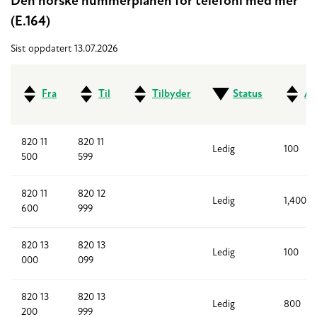
Den norske nummerplanen for telefoni med mer
(E.164)
Sist oppdatert 13.07.2026
Fra
Til
Tilbyder
Status
An
820 11
820 11
Ledig
100
500
599
820 11
820 12
Ledig
1,400
600
999
820 13
820 13
Ledig
100
000
099
820 13
820 13
Ledig
800
200
999