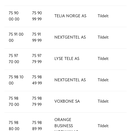
75 90
75 90
TELIA NORGE AS
Tildelt
1
00 00
99 99
75 91 00
75 91
NEXTGENTEL AS
Tildelt
1
00
99 99
75 97
75 97
LYSE TELE AS
Tildelt
1,
70 00
79 99
75 98 10
75 98
NEXTGENTEL AS
Tildelt
4
00
49 99
75 98
75 98
VOXBONE SA
Tildelt
1,
70 00
79 99
ORANGE
75 98
75 98
BUSINESS
Tildelt
1,
80 00
89 99