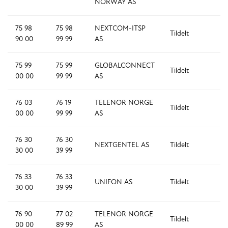
NORWAY AS
75 98
75 98
NEXTCOM-ITSP
Tildelt
1,
90 00
99 99
AS
75 99
75 99
GLOBALCONNECT
Tildelt
1
00 00
99 99
AS
76 03
76 19
TELENOR NORGE
Tildelt
1
00 00
99 99
AS
76 30
76 30
NEXTGENTEL AS
Tildelt
1,
30 00
39 99
76 33
76 33
UNIFON AS
Tildelt
1,
30 00
39 99
76 90
77 02
TELENOR NORGE
Tildelt
12
00 00
89 99
AS