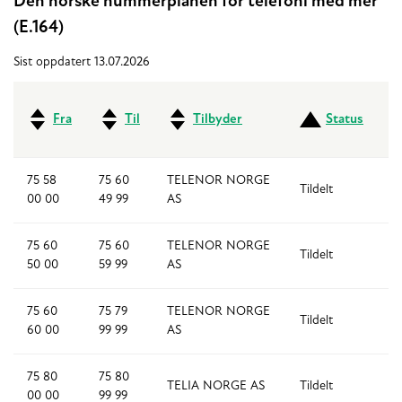
Den norske nummerplanen for telefoni med mer
(E.164)
Sist oppdatert 13.07.2026
Fra
Til
Tilbyder
Status
75 58
75 60
TELENOR NORGE
Tildelt
2
00 00
49 99
AS
75 60
75 60
TELENOR NORGE
Tildelt
1,
50 00
59 99
AS
75 60
75 79
TELENOR NORGE
Tildelt
1
60 00
99 99
AS
75 80
75 80
TELIA NORGE AS
Tildelt
1
00 00
99 99