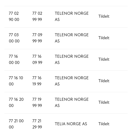
77 02
77 02
TELENOR NORGE
Tildelt
1,
90 00
99 99
AS
77 03
77 09
TELENOR NORGE
Tildelt
7
00 00
99 99
AS
77 16
77 16
TELENOR NORGE
Tildelt
1,
00 00
09 99
AS
77 16 10
77 16
TELENOR NORGE
Tildelt
1,
00
19 99
AS
77 16 20
77 19
TELENOR NORGE
Tildelt
3
00
99 99
AS
77 21 00
77 21
TELIA NORGE AS
Tildelt
3
00
29 99