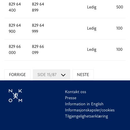
829 64
829 64
Ledig
500
400
899
829 64
829 64
Ledig
100
900
999
829 66
829 66
Ledig
100
000
099
FORRIGE
SIDE 15/87
NESTE
Kontakt oss
Presse
Information in English
Informasjonskapsler/cookies
Tilgjengelighetserklæring