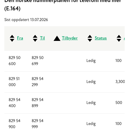
Den norske nummerplanen for telefoni med mer
(E.164)
Sist oppdatert 13.07.2026
Fra
Til
Tilbyder
Status
An
829 50
829 50
Ledig
100
600
699
829 51
829 54
Ledig
3,300
000
299
829 54
829 54
Ledig
500
400
899
829 54
829 54
Ledig
100
900
999