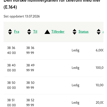
Den norske nummerplanen for telefoni med mer
(E.164)
Sist oppdatert 13.07.2026
Fra
Til
Tilbyder
Status
An
38 36
38 36
Ledig
6,000
40 00
99 99
38 40
38 49
Ledig
100,00
00 00
99 99
38 50
38 50
Ledig
10,000
00 00
99 99
38 51
38 52
Ledig
20,000
00 00
99 99