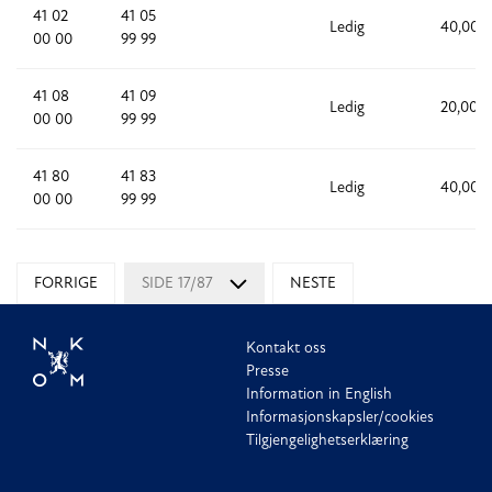
41 02
41 05
Ledig
40,000
00 00
99 99
41 08
41 09
Ledig
20,000
00 00
99 99
41 80
41 83
Ledig
40,000
00 00
99 99
FORRIGE
SIDE 17/87
NESTE
Kontakt oss
Presse
Information in English
Informasjonskapsler/cookies
Tilgjengelighetserklæring