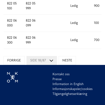
822 05
822 05
Ledig
900
100
999
822 06
822 06
Ledig
100
000
099
822 06
822 06
Ledig
700
300
999
FORRIGE
SIDE 18/87
NESTE
Kontakt oss
Presse
Information in English
Informasjonskapsler/cookies
Tilgjengelighetserklæring