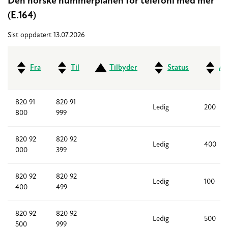
Den norske nummerplanen for telefoni med mer
(E.164)
Sist oppdatert 13.07.2026
Fra
Til
Tilbyder
Status
An
820 91
820 91
Ledig
200
800
999
820 92
820 92
Ledig
400
000
399
820 92
820 92
Ledig
100
400
499
820 92
820 92
Ledig
500
500
999