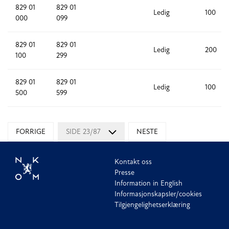
829 01
829 01
Ledig
100
000
099
829 01
829 01
Ledig
200
100
299
829 01
829 01
Ledig
100
500
599
FORRIGE
SIDE 23/87
NESTE
Kontakt oss
Presse
Information in English
Informasjonskapsler/cookies
Tilgjengelighetserklæring