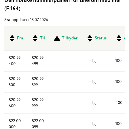
Den norske nummerplanen for telefoni med mer
(E.164)
Sist oppdatert 13.07.2026
Fra
Til
Tilbyder
Status
An
820 99
820 99
Ledig
100
400
499
820 99
820 99
Ledig
100
500
599
820 99
820 99
Ledig
400
600
999
822 00
822 00
Ledig
100
000
099