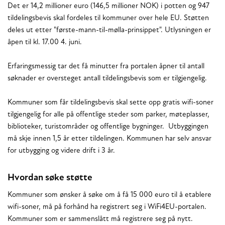
Det er 14,2 millioner euro (146,5 millioner NOK) i potten og 947
tildelingsbevis skal fordeles til kommuner over hele EU. Støtten
deles ut etter "første-mann-til-mølla-prinsippet". Utlysningen er
åpen til kl. 17.00 4. juni.
Erfaringsmessig tar det få minutter fra portalen åpner til antall
søknader er oversteget antall tildelingsbevis som er tilgjengelig.
Kommuner som får tildelingsbevis skal sette opp gratis wifi-soner
tilgjengelig for alle på offentlige steder som parker, møteplasser,
biblioteker, turistområder og offentlige bygninger. Utbyggingen
må skje innen 1,5 år etter tildelingen. Kommunen har selv ansvar
for utbygging og videre drift i 3 år.
Hvordan søke støtte
Kommuner som ønsker å søke om å få 15 000 euro til å etablere
wifi-soner, må på forhånd ha registrert seg i WiFi4EU-portalen.
Kommuner som er sammenslått må registrere seg på nytt.