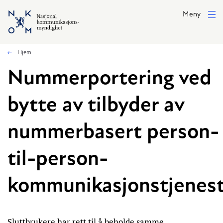
Hopp til hovedinnhold
Meny
Hjem
Nummerportering ved
bytte av tilbyder av
nummerbasert person-
til-person-
kommunikasjonstjenes
Sluttbrukere har rett til å beholde samme