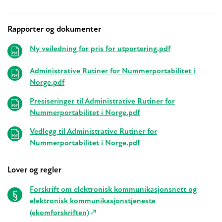
Rapporter og dokumenter
Relaterte
Ny veiledning for pris for utportering.pdf
Administrative Rutiner for Nummerportabilitet i
Norge.pdf
Presiseringer til Administrative Rutiner for
Nummerportabilitet i Norge.pdf
Vedlegg til Administrative Rutiner for
Nummerportabilitet i Norge.pdf
Lover og regler
Forskrift om elektronisk kommunikasjonsnett og
elektronisk kommunikasjonstjeneste
(ekomforskriften)