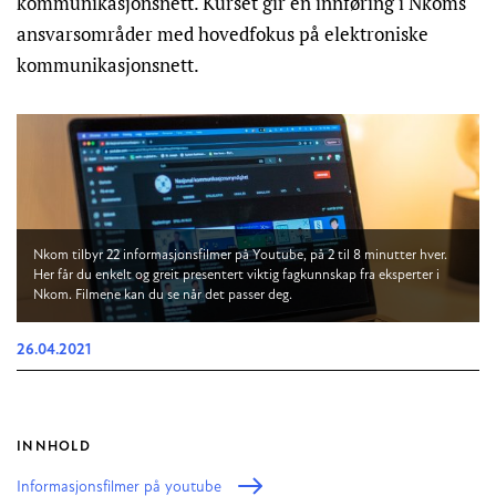
kommunikasjonsnett. Kurset gir en innføring i Nkoms
ansvarsområder med hovedfokus på elektroniske
kommunikasjonsnett.
Nkom tilbyr 22 informasjonsfilmer på Youtube, på 2 til 8 minutter hver.
Her får du enkelt og greit presentert viktig fagkunnskap fra eksperter i
Nkom. Filmene kan du se når det passer deg.
26.04.2021
INNHOLD
Informasjonsfilmer på youtube