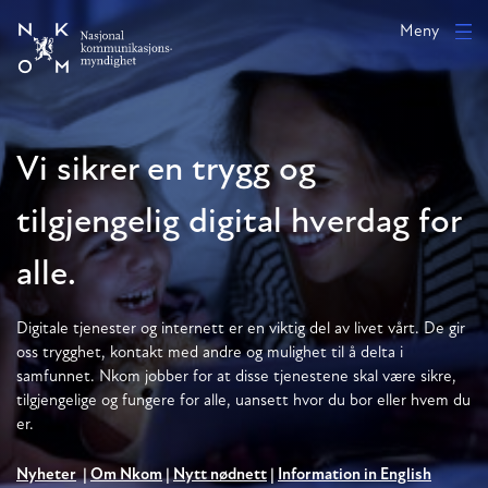
Hopp til hovedinnhold
Meny
Vi sikrer en trygg og
tilgjengelig digital hverdag for
alle.
Digitale tjenester og internett er en viktig del av livet vårt. De gir
oss trygghet, kontakt med andre og mulighet til å delta i
samfunnet. Nkom jobber for at disse tjenestene skal være sikre,
tilgjengelige og fungere for alle, uansett hvor du bor eller hvem du
er.
Nyheter
|
Om Nkom
|
Nytt nødnett
|
Information in English