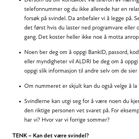
Dersom du blir kontaktet via telefon av nærin
telefonnummer og du ikke allerede har en rel
forsøk på svindel. Da anbefaler vi å legge på. S
det først hvis du laster ned programvare eller 
gang. Det koster heller ikke noe å motta anrop
Noen ber deg om å oppgi BankID, passord, koder
eller myndigheter vil ALDRI be deg om å oppgi s
oppgi slik informasjon til andre selv om de sier
Om nummeret er skjult kan du også velge å la 
Svindlerne kan utgi seg for å være noen du kjen
den riktige personen vet svaret på. For eksemp
har vi? Hvor var vi forrige sommer?
TENK – Kan det være svindel?