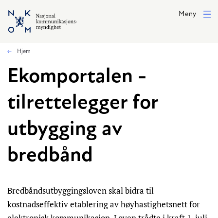
Hopp til hovedinnhold
Meny
Hjem
Ekomportalen -
tilrettelegger for
utbygging av
bredbånd
Bredbåndsutbyggingsloven skal bidra til
kostnadseffektiv etablering av høyhastighetsnett for
elektronisk kommunikasjon. Loven trådte i kraft 1. juli