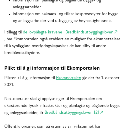
informasjon om planlagte og pågående bygge- og
anleggsarbeider
informasjon om søknads- og tillatelsesprosedyrer for bygge-
og anleggsarbeider ved utbygging av høyhastighetsnett
I tillegg til
de lovpålagte kravene i Bredbåndsutbyggingsloven
, har Ekomportalen også etablert en mulighet for ekomnetteiere
til å synliggjøre overføringskapasitet de kan tilby til andre
bredbåndstilbydere.
Plikt til å gi informasjon til Ekomportalen
Plikten til å gi informasjon til
Ekomportalen
gjelder fra 1. oktober
2021.
Nettoperatør skal gi opplysninger til Ekomportalen om
eksisterende fysisk infrastruktur og planlagte og pågående bygge-
og anleggsarbeider, jfr
Bredbåndsutbyggingsloven §21
Offentlig organer, som på grunn av sin virksomhet har