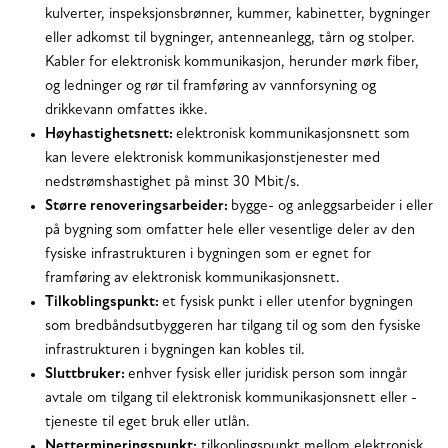
kulverter, inspeksjonsbrønner, kummer, kabinetter, bygninger
eller adkomst til bygninger, antenneanlegg, tårn og stolper.
Kabler for elektronisk kommunikasjon, herunder mørk fiber,
og ledninger og rør til framføring av vannforsyning og
drikkevann omfattes ikke.
Høyhastighetsnett:
elektronisk kommunikasjonsnett som
kan levere elektronisk kommunikasjonstjenester med
nedstrømshastighet på minst 30 Mbit/s.
Større renoveringsarbeider:
bygge- og anleggsarbeider i eller
på bygning som omfatter hele eller vesentlige deler av den
fysiske infrastrukturen i bygningen som er egnet for
framføring av elektronisk kommunikasjonsnett.
Tilkoblingspunkt:
et fysisk punkt i eller utenfor bygningen
som bredbåndsutbyggeren har tilgang til og som den fysiske
infrastrukturen i bygningen kan kobles til.
Sluttbruker:
enhver fysisk eller juridisk person som inngår
avtale om tilgang til elektronisk kommunikasjonsnett eller -
tjeneste til eget bruk eller utlån.
Nettermineringspunkt:
tilkoplingspunkt mellom elektronisk