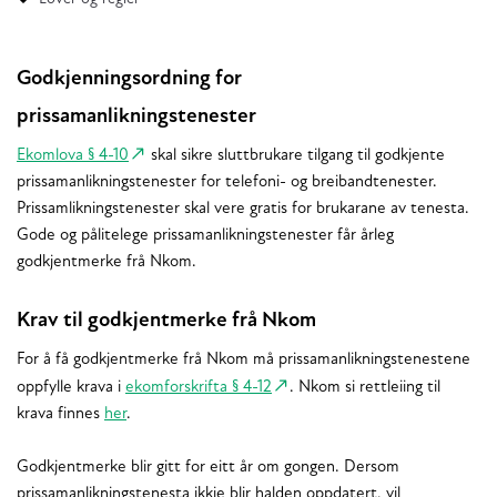
Godkjenningsordning for
prissamanlikningstenester
Ekomlova § 4-10
skal sikre sluttbrukare tilgang til godkjente
prissamanlikningstenester for telefoni- og breibandtenester.
Prissamlikningstenester skal vere gratis for brukarane av tenesta.
Gode og pålitelege prissamanlikningstenester får årleg
godkjentmerke frå Nkom.
Krav til godkjentmerke frå Nkom
For å få godkjentmerke frå Nkom må prissamanlikningstenestene
oppfylle krava i
ekomforskrifta § 4-12
. Nkom si rettleiing til
krava finnes
her
.
Godkjentmerke blir gitt for eitt år om gongen. Dersom
prissamanlikningstenesta ikkje blir halden oppdatert, vil