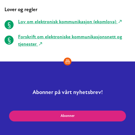
Lover og regler
Relaterte
Lov om elektronisk kommunikasjon (ekomlova)
Forskrift om elektroniske kommunikasjonsnett og
tjenester
Abonner på vårt nyhetsbrev!
Abonner