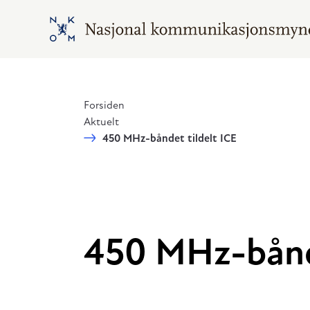
Hopp til hovedinnhold
Gå til hovedsiden
Forsiden
Aktuelt
450 MHz-båndet tildelt ICE
450 MHz-bånde