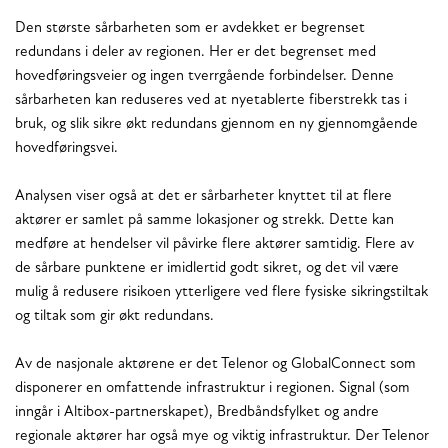
Den største sårbarheten som er avdekket er begrenset
redundans i deler av regionen. Her er det begrenset med
hovedføringsveier og ingen tverrgående forbindelser. Denne
sårbarheten kan reduseres ved at nyetablerte fiberstrekk tas i
bruk, og slik sikre økt redundans gjennom en ny gjennomgående
hovedføringsvei.
Analysen viser også at det er sårbarheter knyttet til at flere
aktører er samlet på samme lokasjoner og strekk. Dette kan
medføre at hendelser vil påvirke flere aktører samtidig. Flere av
de sårbare punktene er imidlertid godt sikret, og det vil være
mulig å redusere risikoen ytterligere ved flere fysiske sikringstiltak
og tiltak som gir økt redundans.
Av de nasjonale aktørene er det Telenor og GlobalConnect som
disponerer en omfattende infrastruktur i regionen. Signal (som
inngår i Altibox-partnerskapet), Bredbåndsfylket og andre
regionale aktører har også mye og viktig infrastruktur. Der Telenor