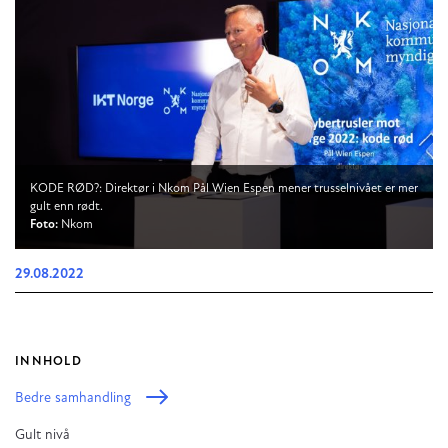
KODE RØD?: Direktør i Nkom Pål Wien Espen mener trusselnivået er mer
gult enn rødt.
Foto:
Nkom
29.08.2022
INNHOLD
Bedre samhandling
Gult nivå