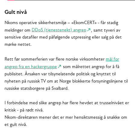
Gult nivå
Nkoms operative sikkerhetsmiljø – «EkomCERT» - får stadig
meldinger om
DDoS (tjenestenekt) angrep
, samt tyveri av
sensitive datafiler med påfølgende utpressing eller salg på det
mørke nettet.
Rett før sommerferien var flere norske virksomheter
mål for
angrep fra en hackergruppe
som målrettet angrep for å få
publisitet. Årsaken var tilsynelatende politisk og knyttet til
nyheten på russisk TV om at Norge blokkerte forsyningslinjene til
russiske statsborgere på Svalbard.
I forbindelse med slike angrep har flere hevdet at trusselnivået er
kritisk - på rødt nivå.
Nkom-direktøren mener det er mer hensiktsmessig å snakke om
et gult nivå.