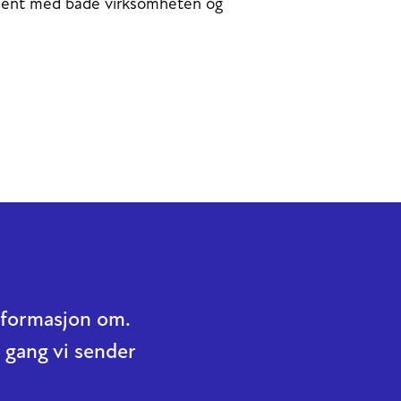
e kjent med både virksomheten og
informasjon om.
 gang vi sender