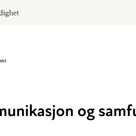
akt
munikasjon og samf