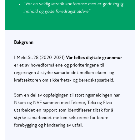
“Var en veldig lærerik konferanse med et godt faglig
innhold og gode foredragsholdere”
Bakgrunn
I Meld.St.28 (2020-2021)
Vår felles digitale grunnmur
er et av hovedformålene og prioriteringene til
regjeringen å styrke samarbeidet mellom ekom- og
kraftsektoren om sikkerhets- og beredskapsarbeid.
Som en del av oppfølgingen til stortingsmeldingen har
Nkom og NVE sammen med Telenor, Telia og Elvia
utarbeidet en rapport som identifiserer tiltak for å
styrke samarbeidet mellom sektorene for bedre
forebygging og håndtering av utfall.