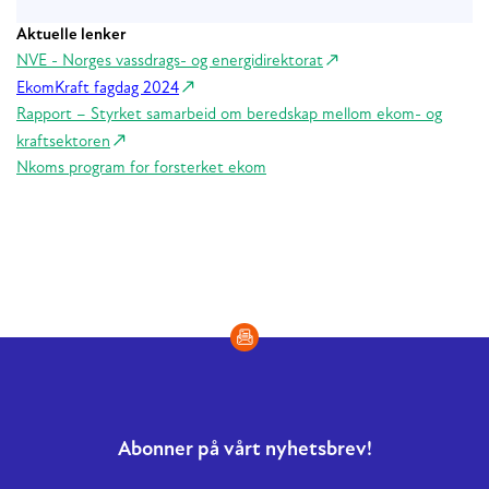
Aktuelle lenker
NVE - Norges vassdrags- og energidirektorat
EkomKraft fagdag 2024
Rapport – Styrket samarbeid om beredskap mellom ekom- og
kraftsektoren
Nkoms program for forsterket ekom
Abonner på vårt nyhetsbrev!