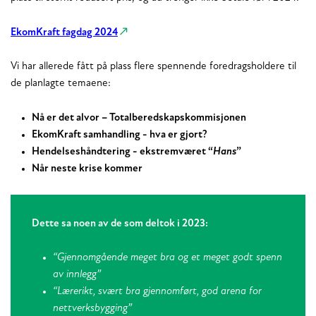
EkomKraft fagdag 2024
Vi har allerede fått på plass flere spennende foredragsholdere til
de planlagte temaene:
Nå er det alvor – Totalberedskapskommisjonen
EkomKraft samhandling - hva er gjort?
Hendelseshåndtering - ekstremværet “
Hans
”
Når neste krise kommer
Dette sa noen av de som deltok i 2023:
“Gjennomgående meget bra og et meget godt spenn
av innlegg”
“Lærerikt, svært bra gjennomført, god arena for
nettverksbygging”