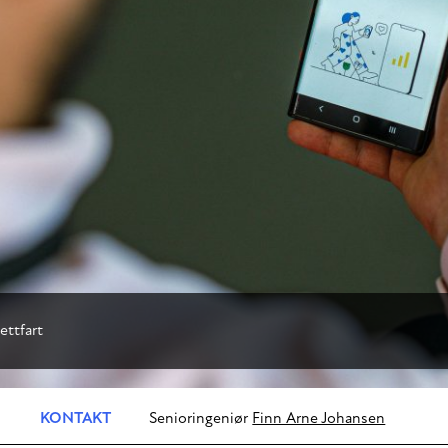
ettfart
KONTAKT
Senioringeniør
Finn Arne Johansen