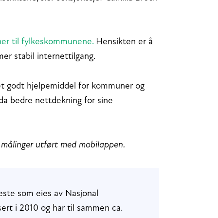
oner til fylkeskommunene.
Hensikten er å
mer stabil internettilgang.
r et godt hjelpemiddel for kommuner og
da bedre nettdekning for sine
r målinger utført med mobilappen.
neste som eies av Nasjonal
rt i 2010 og har til sammen ca.