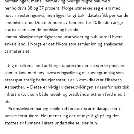
befolkningen, mens Danmark og Sverige fulgte bak med
henholdsvis 38 og 37 prosent. Norge utmerker seg ellers med
høyt investeringsnivå, men ligger langt bak i datatrafikk per kunde
i mobilnettene. Dette er noen av funnene for 2018 i den årlige
statistikken som de nordiske og baltiske
kommunikasjonsmyndighetene utarbeider og publiserer i hvert
enkelt land. I Norge er det Nkom som samler inn og analyserer
tallmaterialet.
- Jeg er tilfreds med at Norge opprettholder sin sterke posisjon
som et land med høy investeringsvilje og et kundegrunnlag som
etterspør stadig bedre tjenester, sier Nkom-direktør Elisabeth
Aarsæther. – Dette er viktig i videreutviklingen av samfunnskritisk
infrastruktur, som både mobil- og bredbåndsnett er i ferd med å
bli.
- På ønskelisten har jeg imidlertid fortsatt større datapakker til
norske forbrukere. Her mener jeg det er mye å gå på, og det
støttes av funnene i årets undersøkelse, sier hun.