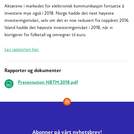
Aktørene i markedet for elektronisk kommunikasjon fortsatte å
investere mye også i 2018. Norge hadde det nest høyeste
investeringsnivået, selv om det er noe redusert fra toppåret 2016.
Island hadde det høyeste investeringsnivået i 2018, når vi
korrigerer for folketall og omregner til euro.
Les rapporten her.
Rapporter og dokumenter
Relaterte
Presentation NBTM 2018.pdf
Abonner på vårt nyhetsbrev!