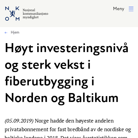
Hopp til hovedinnhold
Meny
Hjem
Høyt investeringsnivå
og sterk vekst i
fiberutbygging i
Norden og Baltikum
(05.09.2019)
Norge hadde den høyeste andelen
privatabonnement for fast bredbånd av de nordiske og
baltiske landene i 2018. Det viser årsstatistikken som