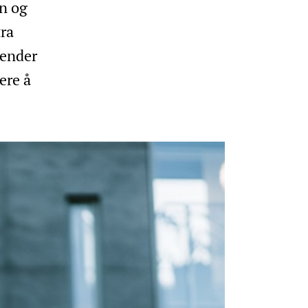
on og
ra
sender
ere å