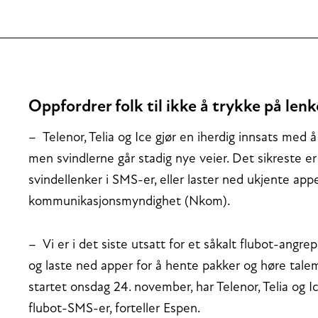
Oppfordrer folk til ikke å trykke på lenke
– Telenor, Telia og Ice gjør en iherdig innsats med å
men svindlerne går stadig nye veier. Det sikreste er 
svindellenker i SMS-er, eller laster ned ukjente app
kommunikasjonsmyndighet (Nkom).
– Vi er i det siste utsatt for et såkalt flubot-angre
og laste ned apper for å hente pakker og høre talem
startet onsdag 24. november, har Telenor, Telia og I
flubot-SMS-er, forteller Espen.