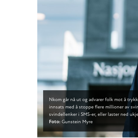
Nkom går nå ut og advarer folk mot å trykke 
innsats med å stoppe flere millioner av svi
svindellenker i SMS-er, eller laster ned uk
Foto:
Gunstein Myre