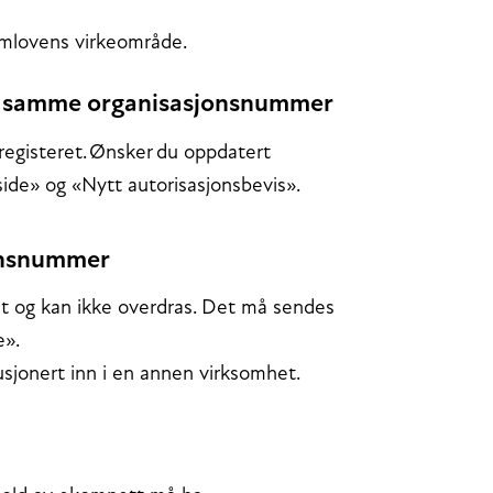
omlovens virkeområde.
r samme organisasjonsnummer
egisteret. Ønsker du oppdatert
side» og «Nytt autorisasjonsbevis».
jonsnummer
et og kan ikke overdras. Det må sendes
e».
sjonert inn i en annen virksomhet.