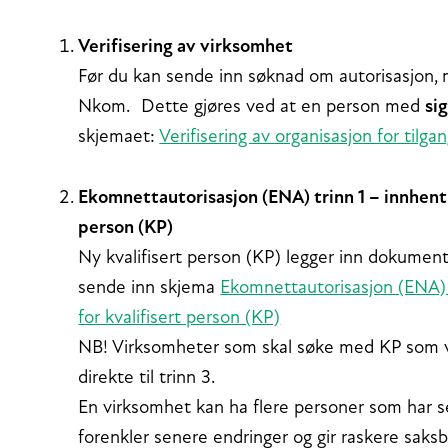
Verifisering av virksomhet
Før du kan sende inn søknad om autorisasjon, 
Nkom. Dette gjøres ved at en person med
si
skjemaet:
Verifisering av organisasjon for tilgan
Ekomnettautorisasjon (ENA) trinn 1 – innhent
person (KP)
Ny kvalifisert person (KP) legger inn dokumen
sende inn skjema
Ekomnettautorisasjon (ENA) 
for kvalifisert person (KP)
NB! Virksomheter som skal søke med KP som va
direkte til trinn 3.
En virksomhet kan ha flere personer som har 
forenkler senere endringer og gir raskere saks