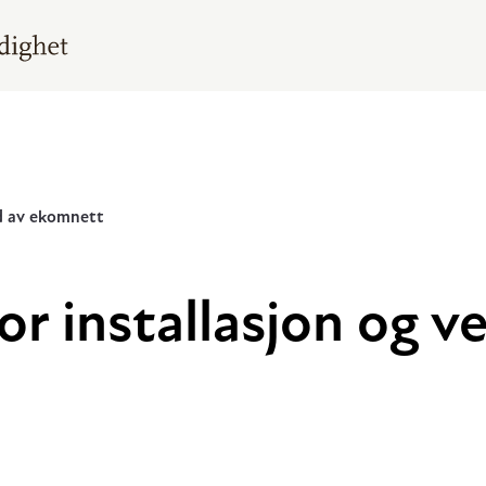
ld av ekomnett
or installasjon og v