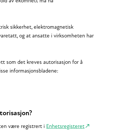
kehold av ekomnett må ha
trisk sikkerhet, elektromagnetisk
ivaretatt, og at ansatte i virksomheten har
tt som det kreves autorisasjon for å
disse informasjonsbladene:
torisasjon?
en være registrert i
Enhetsregisteret