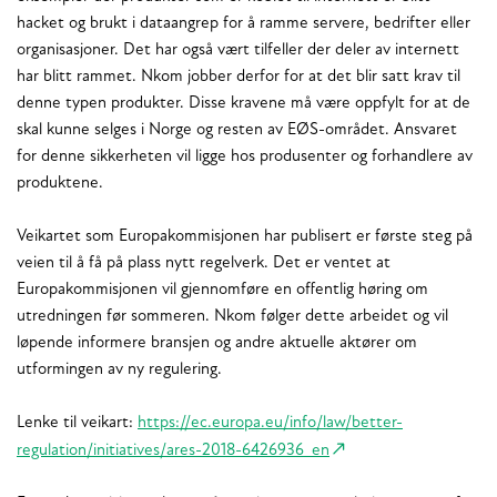
hacket og brukt i dataangrep for å ramme servere, bedrifter eller
organisasjoner. Det har også vært tilfeller der deler av internett
har blitt rammet. Nkom jobber derfor for at det blir satt krav til
denne typen produkter. Disse kravene må være oppfylt for at de
skal kunne selges i Norge og resten av EØS-området. Ansvaret
for denne sikkerheten vil ligge hos produsenter og forhandlere av
produktene.
Veikartet som Europakommisjonen har publisert er første steg på
veien til å få på plass nytt regelverk. Det er ventet at
Europakommisjonen vil gjennomføre en offentlig høring om
utredningen før sommeren. Nkom følger dette arbeidet og vil
løpende informere bransjen og andre aktuelle aktører om
utformingen av ny regulering.
Lenke til veikart:
https://ec.europa.eu/info/law/better-
regulation/initiatives/ares-2018-6426936_en