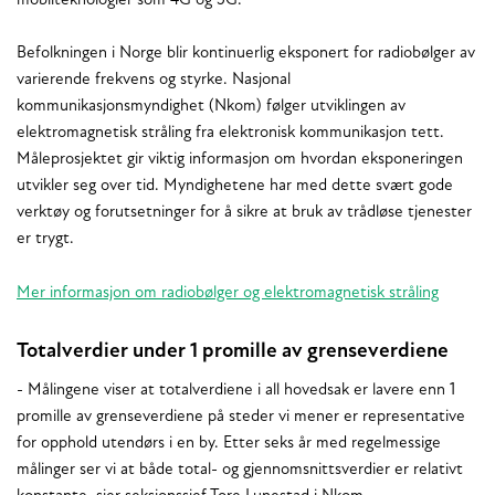
mobilteknologier som 4G og 5G.
Befolkningen i Norge blir kontinuerlig eksponert for radiobølger av
varierende frekvens og styrke. Nasjonal
kommunikasjonsmyndighet (Nkom) følger utviklingen av
elektromagnetisk stråling fra elektronisk kommunikasjon tett.
Måleprosjektet gir viktig informasjon om hvordan eksponeringen
utvikler seg over tid. Myndighetene har med dette svært gode
verktøy og forutsetninger for å sikre at bruk av trådløse tjenester
er trygt.
Mer informasjon om radiobølger og elektromagnetisk stråling
Totalverdier under 1 promille av grenseverdiene
- Målingene viser at totalverdiene i all hovedsak er lavere enn 1
promille av grenseverdiene på steder vi mener er representative
for opphold utendørs i en by. Etter seks år med regelmessige
målinger ser vi at både total- og gjennomsnittsverdier er relativt