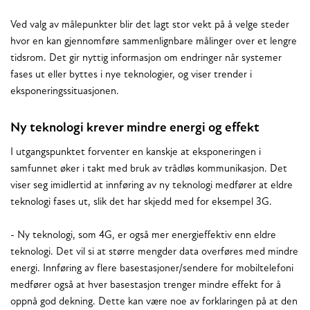
Ved valg av målepunkter blir det lagt stor vekt på å velge steder
hvor en kan gjennomføre sammenlignbare målinger over et lengre
tidsrom. Det gir nyttig informasjon om endringer når systemer
fases ut eller byttes i nye teknologier, og viser trender i
eksponeringssituasjonen.
Ny teknologi krever mindre energi og effekt
I utgangspunktet forventer en kanskje at eksponeringen i
samfunnet øker i takt med bruk av trådløs kommunikasjon. Det
viser seg imidlertid at innføring av ny teknologi medfører at eldre
teknologi fases ut, slik det har skjedd med for eksempel 3G.
- Ny teknologi, som 4G, er også mer energieffektiv enn eldre
teknologi. Det vil si at større mengder data overføres med mindre
energi. Innføring av flere basestasjoner/sendere for mobiltelefoni
medfører også at hver basestasjon trenger mindre effekt for å
oppnå god dekning. Dette kan være noe av forklaringen på at den