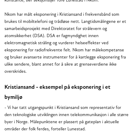
konstante, sier seksjonssjef Tore Lunestad i Nkom.
Nkom har målt eksponering i Kristiansand i frekvensbånd som
brukes til mobiltelefoni og trådløse nett. Langtidsmålingene er et
samarbeidsprosjekt med Direktoratet for strålevern og
atomsikkerhet (DSA). DSA er fagmyndighet innen
elektromagnetisk stråling og vurderer helseeffekter ved
eksponering for radiofrekvente felt. Nkom har målekompetanse
og bruker avanserte instrumenter for å kartlegge eksponering fra
ulike sendere, blant annet for å sikre at grenseverdiene ikke
overskrides.
Kristiansand - eksempel på eksponering i et
bymiljø
- Vi har tatt utgangspunkt i Kristiansand som representativ for
den teknologiske utviklingen innen telekommunikasjon i alle større
byer i Norge. Målepunktene er plassert på gateplan i aktuelle
områder der folk ferdes, forteller Lunestad.