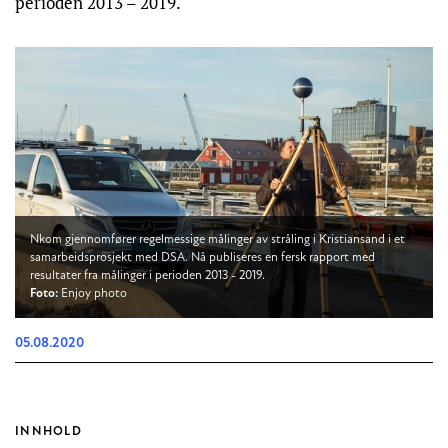
perioden 2013 – 2019.
Nkom gjennomfører regelmessige målinger av stråling i Kristiansand i et
samarbeidsprosjekt med DSA. Nå publiseres en fersk rapport med
resultater fra målinger i perioden 2013 - 2019.
Foto:
Enjoy photo
05.08.2020
INNHOLD