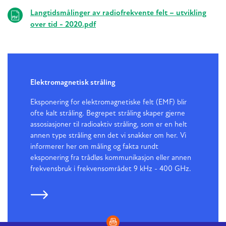
Langtidsmålinger av radiofrekvente felt – utvikling
over tid - 2020.pdf
Elektromagnetisk stråling
Eksponering for elektromagnetiske felt (EMF) blir
ofte kalt stråling. Begrepet stråling skaper gjerne
assosiasjoner til radioaktiv stråling, som er en helt
annen type stråling enn det vi snakker om her. Vi
informerer her om måling og fakta rundt
eksponering fra trådløs kommunikasjon eller annen
frekvensbruk i frekvensområdet 9 kHz - 400 GHz.