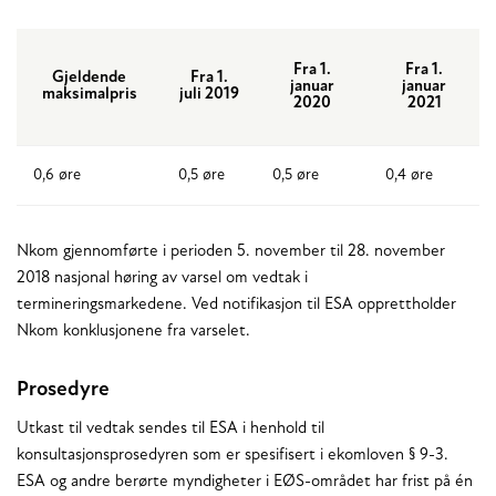
Fra 1.
Fra 1.
Gjeldende
Fra 1.
januar
januar
maksimalpris
juli 2019
2020
2021
0,6 øre
0,5 øre
0,5 øre
0,4 øre
Nkom gjennomførte i perioden 5. november til 28. november
2018 nasjonal høring av varsel om vedtak i
termineringsmarkedene. Ved notifikasjon til ESA opprettholder
Nkom konklusjonene fra varselet.
Prosedyre
Utkast til vedtak sendes til ESA i henhold til
konsultasjonsprosedyren som er spesifisert i ekomloven § 9-3.
ESA og andre berørte myndigheter i EØS-området har frist på én