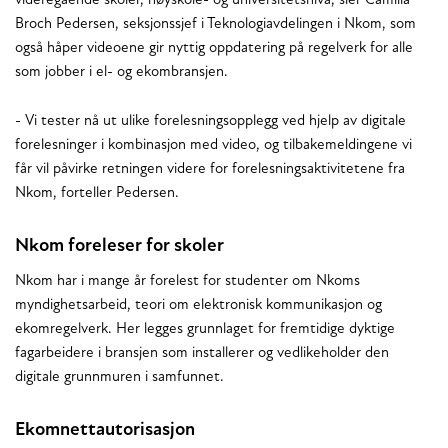
videregående skoler, høyskole- og universitetsnivå, sier Camilla
Broch Pedersen, seksjonssjef i Teknologiavdelingen i Nkom, som
også håper videoene gir nyttig oppdatering på regelverk for alle
som jobber i el- og ekombransjen.
- Vi tester nå ut ulike forelesningsopplegg ved hjelp av digitale
forelesninger i kombinasjon med video, og tilbakemeldingene vi
får vil påvirke retningen videre for forelesningsaktivitetene fra
Nkom, forteller Pedersen.
Nkom foreleser for skoler
Nkom har i mange år forelest for studenter om Nkoms
myndighetsarbeid, teori om elektronisk kommunikasjon og
ekomregelverk. Her legges grunnlaget for fremtidige dyktige
fagarbeidere i bransjen som installerer og vedlikeholder den
digitale grunnmuren i samfunnet.
Ekomnettautorisasjon