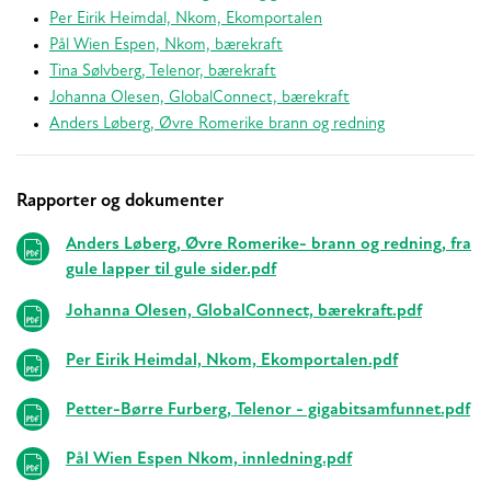
Per Eirik Heimdal, Nkom, Ekomportalen
Pål Wien Espen, Nkom, bærekraft
Tina Sølvberg, Telenor, bærekraft
Johanna Olesen, GlobalConnect, bærekraft
Anders Løberg, Øvre Romerike brann og redning
Rapporter og dokumenter
Relaterte
Anders Løberg, Øvre Romerike- brann og redning, fra
gule lapper til gule sider.pdf
Johanna Olesen, GlobalConnect, bærekraft.pdf
Per Eirik Heimdal, Nkom, Ekomportalen.pdf
Petter-Børre Furberg, Telenor - gigabitsamfunnet.pdf
Pål Wien Espen Nkom, innledning.pdf