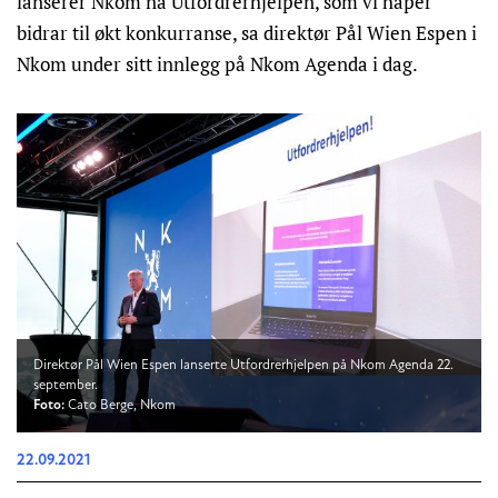
lanserer Nkom nå Utfordrerhjelpen, som vi håper
bidrar til økt konkurranse, sa direktør Pål Wien Espen i
Nkom under sitt innlegg på Nkom Agenda i dag.
Direktør Pål Wien Espen lanserte Utfordrerhjelpen på Nkom Agenda 22.
september.
Foto:
Cato Berge, Nkom
22.09.2021