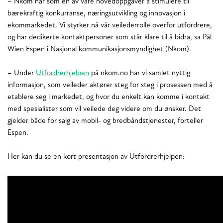
– Nkom har som en av våre hovedoppgaver å stimulere til
bærekraftig konkurranse, næringsutvikling og innovasjon i
ekommarkedet. Vi styrker nå vår veilederrolle overfor utfordrere,
og har dedikerte kontaktpersoner som står klare til å bidra, sa Pål
Wien Espen i Nasjonal kommunikasjonsmyndighet (Nkom).
– Under
Utfordrerhjelpen
på nkom.no har vi samlet nyttig
informasjon, som veileder aktører steg for steg i prosessen med å
etablere seg i markedet, og hvor du enkelt kan komme i kontakt
med spesialister som vil veilede deg videre om du ønsker. Det
gjelder både for salg av mobil- og bredbåndstjenester, forteller
Espen.
Her kan du se en kort presentasjon av Utfordrerhjelpen: