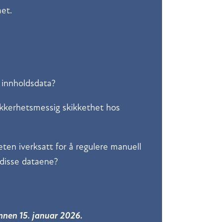
met.
e innholdsdata?
ikkerhetsmessig skikkethet hos
eten iverksatt for å regulere manuell
v disse dataene?
nnen 15. januar 2026.