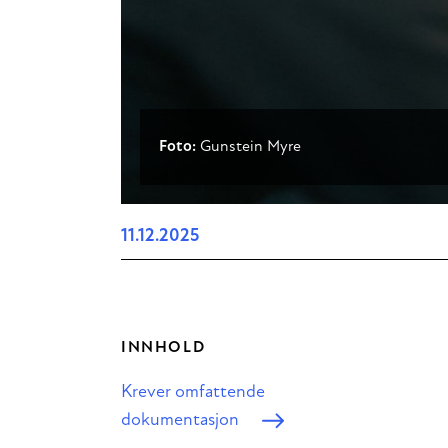
Foto:
Gunstein Myre
11.12.2025
INNHOLD
Krever omfattende
dokumentasjon