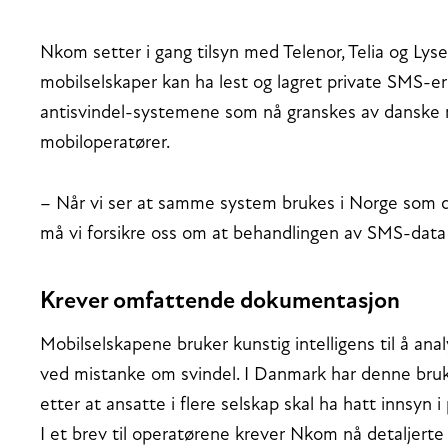
Nkom setter i gang tilsyn med Telenor, Telia og Lys
mobilselskaper kan ha lest og lagret private SMS-e
antisvindel-systemene som nå granskes av danske m
mobiloperatører.
– Når vi ser at samme system brukes i Norge som 
må vi forsikre oss om at behandlingen av SMS-data f
Krever omfattende dokumentasjon
Mobilselskapene bruker kunstig intelligens til å an
ved mistanke om svindel. I Danmark har denne bruk
etter at ansatte i flere selskap skal ha hatt innsyn i
I et brev til operatørene krever Nkom nå detaljer