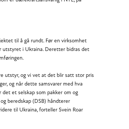
 som er bærekraftsansvarlig i NTE, på
ektet til å gå rundt. Før en virksomhet
 utstyret i Ukraina. Deretter bidras det
omføringen.
tstyr, og vi vet at det blir satt stor pris
enger, og når dette samsvarer med hva
er det et selskap som pakker om og
et og beredskap (DSB) håndterer
dere til Ukraina, forteller Svein Roar