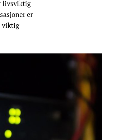
 livsviktig
isasjoner er
 viktig