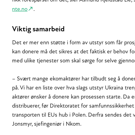
fikk forespørsel om det, sier Åsmund Kjeldstad Lie,
nte.no
.
Viktig samarbeid
Det er mer enn støtte i form av utstyr som får prosj
kan donere må det sikres at det faktisk er behov for
med ulike tjenester som skal sørge for selve gjenn
– Svært mange ekomaktører har tilbudt seg å donere u
på. Vi har en liste over hva slags utstyr Ukraina tr
aktører ønsker å donere kan prosessen starte. Da 
distribuerer, før Direktoratet for samfunnssikkerh
transporten til EUs hub i Polen. Derfra sendes det vi
Jonsmyr, sjefingeniør i Nkom.