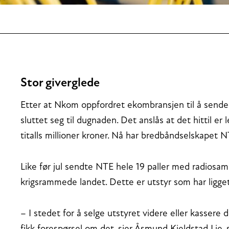
Stor giverglede
Etter at Nkom oppfordret ekombransjen til å sende ut
sluttet seg til dugnaden. Det anslås at det hittil er l
titalls millioner kroner. Nå har bredbåndselskapet N
Like før jul sendte NTE hele 19 paller med radios
krigsrammede landet. Dette er utstyr som har ligget p
– I stedet for å selge utstyret videre eller kassere d