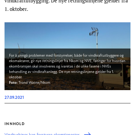
vindkraftutbygging. De nye retningslinjene gjelder fra
1. oktober.
For å unngå problemer med forstyrrelser, både for vindkraftutbyggere og
ekomaktører, gir nye retningslinjer fra Nkom og NVE, føringer for hvordan
ekombransjen skal involveres og ivaretas i de ulike fasene i NVEs
behandling av vindkraftanlegg. De nye retningslinjene gjelder fra 1.
oktober.
Foto:
Trond Watne/Nkom
27.09.2021
INNHOLD