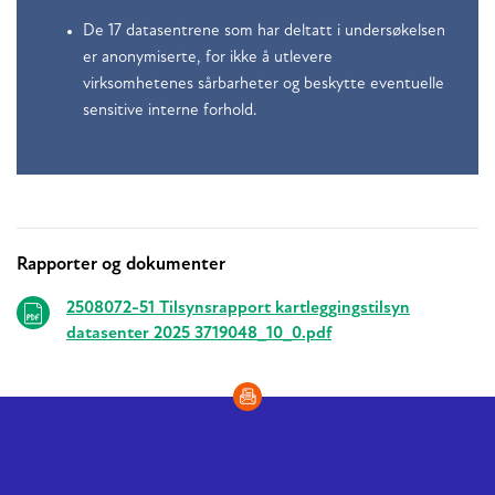
De 17 datasentrene som har deltatt i undersøkelsen
er anonymiserte, for ikke å utlevere
virksomhetenes sårbarheter og beskytte eventuelle
sensitive interne forhold.
Rapporter og dokumenter
Relaterte
2508072-51 Tilsynsrapport kartleggingstilsyn
datasenter 2025 3719048_10_0.pdf