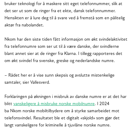
bruker teknologi for å maskere sitt eget telefonnummer, slik at
det ser ut som de ringer fra et ekte, dansk telefonnummer.
Hensikten er å lure deg til å svare ved å fremstå som en pålitelig
aktør fra nabolandet.
Nkom har den siste tiden fått informasjon om økt svindelaktivitet
fra telefonnumre som ser ut til å være danske, der svindlerne
blant annet sier at de ringer fra Klarna. I tillegg rapporteres det
om økt svindel fra svenske, greske og nederlandske numre.
– Rådet her er å vise sunn skepsis og avslutte mistenkelige
samtaler, sier Vallesverd.
Forklaringen på økningen i misbruk av danske numre er at det har
blitt
vanskeligere å misbruke norske mobilnumre
. I 2024
ba Nkom norske mobiltilbydere om å styrke samarbeidet mot
telefonsvindel. Resultatet ble et digitalt «skjold» som gjør det
langt vanskeligere for kriminelle å tjuvlåne norske numre.