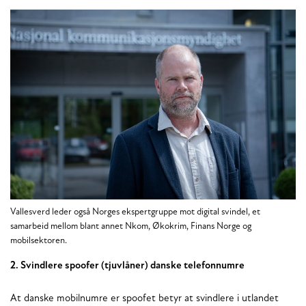
Vallesverd leder også Norges ekspertgruppe mot digital svindel, et
samarbeid mellom blant annet Nkom, Økokrim, Finans Norge og
mobilsektoren.
2. Svindlere spoofer (tjuvlåner) danske telefonnumre
At danske mobilnumre er spoofet betyr at svindlere i utlandet