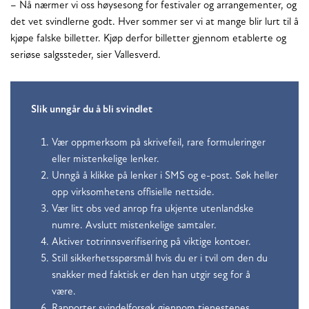
– Nå nærmer vi oss høysesong for festivaler og arrangementer, og
det vet svindlerne godt. Hver sommer ser vi at mange blir lurt til å
kjøpe falske billetter. Kjøp derfor billetter gjennom etablerte og
seriøse salgssteder, sier Vallesverd.
Slik unngår du å bli svindlet
Vær oppmerksom på skrivefeil, rare formuleringer
eller mistenkelige lenker.
Unngå å klikke på lenker i SMS og e-post. Søk heller
opp virksomhetens offisielle nettside.
Vær litt obs ved anrop fra ukjente utenlandske
numre. Avslutt mistenkelige samtaler.
Aktiver totrinnsverifisering på viktige kontoer.
Still sikkerhetsspørsmål hvis du er i tvil om den du
snakker med faktisk er den han utgir seg for å
være.
Rapporter svindelforsøk gjennom tjenestenes