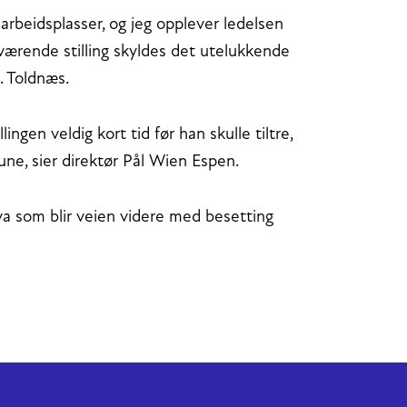
rbeidsplasser, og jeg opplever ledelsen
åværende stilling skyldes det utelukkende
. Toldnæs.
ingen veldig kort tid før han skulle tiltre,
une, sier direktør Pål Wien Espen.
va som blir veien videre med besetting