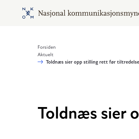
Hopp til hovedinnhold
Gå til hovedsiden
Forsiden
Aktuelt
Toldnæs sier opp stilling rett før tiltredels
Toldnæs sier op