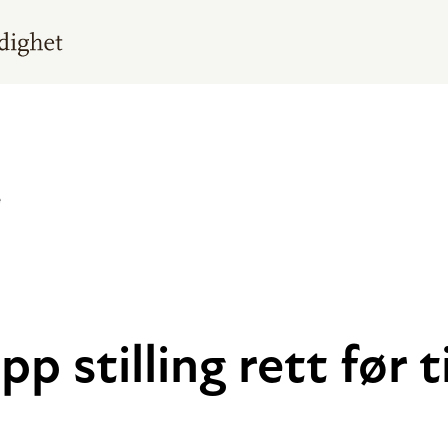
e
p stilling rett før t