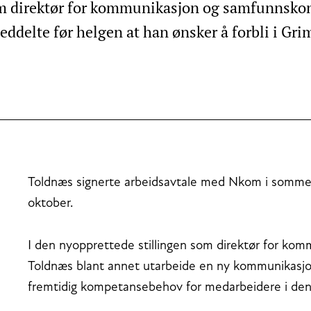
som direktør for kommunikasjon og samfunnskon
delte før helgen at han ønsker å forbli i Gri
Toldnæs signerte arbeidsavtale med Nkom i sommer, o
oktober.
I den nyopprettede stillingen som direktør for ko
Toldnæs blant annet utarbeide en ny kommunikasjon
fremtidig kompetansebehov for medarbeidere i de