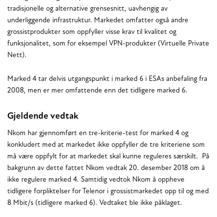
tradisjonelle og alternative grensesnitt, uavhengig av
underliggende infrastruktur. Markedet omfatter også andre
grossistprodukter som oppfyller visse krav til kvalitet og
funksjonalitet, som for eksempel VPN-produkter (Virtuelle Private
Nett).
Marked 4 tar delvis utgangspunkt i marked 6 i ESAs anbefaling fra
2008, men er mer omfattende enn det tidligere marked 6.
Gjeldende vedtak
Nkom har gjennomført en tre-kriterie-test for marked 4 og
konkludert med at markedet ikke oppfyller de tre kriteriene som
må være oppfylt for at markedet skal kunne reguleres særskilt. På
bakgrunn av dette fattet Nkom vedtak 20. desember 2018 om å
ikke regulere marked 4. Samtidig vedtok Nkom å oppheve
tidligere forpliktelser for Telenor i grossistmarkedet opp til og med
8 Mbit/s (tidligere marked 6). Vedtaket ble ikke påklaget.