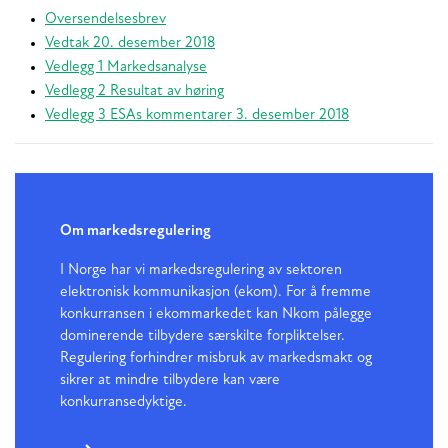
Oversendelsesbrev
Vedtak 20. desember 2018
Vedlegg 1 Markedsanalyse
Vedlegg 2 Resultat av høring
Vedlegg 3 ESAs kommentarer 3. desember 2018
Om markedsregulering
I Norge har vi markedsregulering av sektoren
elektronisk kommunikasjon (ekom). For å fremme
konkurransen i ekommarkedet kan Nkom pålegge
dominerende tilbydere særskilte forpliktelser.
Regulering forhindrer misbruk av markedsmakt og
sikrer at mindre tilbydere kan være
konkurransedyktige.