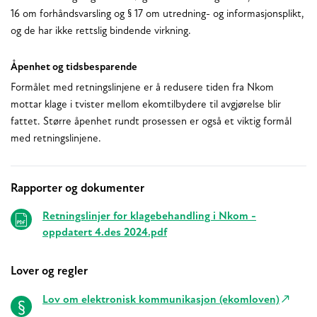
16 om forhåndsvarsling og § 17 om utredning- og informasjonsplikt,
og de har ikke rettslig bindende virkning.
Åpenhet og tidsbesparende
Formålet med retningslinjene er å redusere tiden fra Nkom
mottar klage i tvister mellom ekomtilbydere til avgjørelse blir
fattet. Større åpenhet rundt prosessen er også et viktig formål
med retningslinjene.
Rapporter og dokumenter
Relaterte
Retningslinjer for klagebehandling i Nkom -
oppdatert 4.des 2024.pdf
Lover og regler
Lov om elektronisk kommunikasjon (ekomloven)