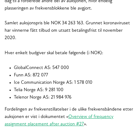
dag til å forberede andre del av auksjonen, hvor endelig
plasseringen av frekvensblokkene ble avgjort.
Samlet auksjonspris ble NOK 34 263 163. Grunnet koronaviruset
har vinnerne fått tilbud om utsatt betalingsfrist til november
2020.
Hver enkelt budgiver skal betale følgende (i NOK):
GlobalConnect AS: 547 000
Funn AS: 872 077
Ice Communication Norge AS: 1 578 010
Telia Norge AS: 9 281 100
Telenor Norge AS: 21 984 976
Fordelingen av frekvenstillatelser i de ulike frekvensbåndene etter
auksjonen er vist i dokumentet «
Overview of frequency
assignment placement after auction #27
».