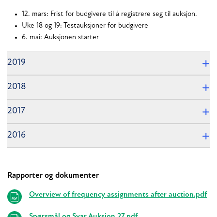
12. mars: Frist for budgivere til å registrere seg til auksjon.
Uke 18 og 19: Testauksjoner for budgivere
6. mai: Auksjonen starter
2019
2018
2017
2016
Rapporter og dokumenter
Relaterte
Overview of frequency assignments after auction.pdf
Spørsmål og Svar Auksjon 27.pdf