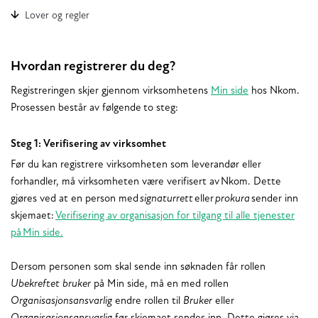
Lover og regler
Hvordan registrerer du deg?
Registreringen skjer gjennom virksomhetens
Min side
hos Nkom.
Prosessen består av følgende
to steg:
Steg 1: Verifisering av virksomhet
Før du kan registrere virksomheten som leverandør eller
forhandler, må virksomheten være verifisert av Nkom. Dette
gjøres ved at en person med
signaturrett
eller
prokura
sender inn
skjemaet:
Verifisering av organisasjon for tilgang til alle tjenester
på Min side.
Dersom personen som skal sende inn søknaden får rollen
Ubekreftet bruker
på Min side, må en med rollen
Organisasjonsansvarlig
endre rollen til
Bruker
eller