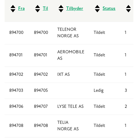
Fra
Til
Tilbyder
Status
An
TELENOR
894700
894700
Tildelt
1
NORGE AS
AEROMOBILE
894701
894701
Tildelt
1
AS
894702
894702
IXT AS
Tildelt
1
894703
894705
Ledig
3
894706
894707
LYSE TELE AS
Tildelt
2
TELIA
894708
894708
Tildelt
1
NORGE AS