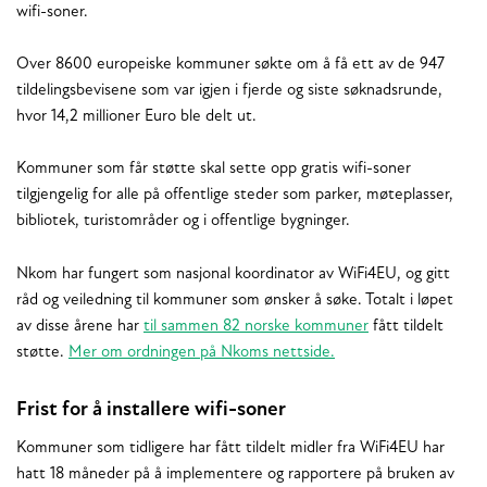
wifi-soner.
Over 8600 europeiske kommuner søkte om å få ett av de 947
tildelingsbevisene som var igjen i fjerde og siste søknadsrunde,
hvor 14,2 millioner Euro ble delt ut.
Kommuner som får støtte skal sette opp gratis wifi-soner
tilgjengelig for alle på offentlige steder som parker, møteplasser,
bibliotek, turistområder og i offentlige bygninger.
Nkom har fungert som nasjonal koordinator av WiFi4EU, og gitt
råd og veiledning til kommuner som ønsker å søke. Totalt i løpet
av disse årene har
til sammen 82 norske kommuner
fått tildelt
støtte.
Mer om ordningen på Nkoms nettside
.
Frist for å installere wifi-soner
Kommuner som tidligere har fått tildelt midler fra WiFi4EU har
hatt 18 måneder på å implementere og rapportere på bruken av