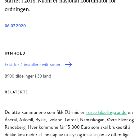
startet i 2018. Nkom er nasjonal koordinator for
ordningen.
06.07.2020
INNHOLD
Frist for å installere wifi-soner
8900 tildelinger i 30 land
RELATERTE
De åtte kommunene som fikk EU-midler
i siste tildelingsrunde
er:
Åseral, Askvoll, Bykle, Iveland, Lærdal, Namsskogan, Øvre Eiker og
Randaberg. Hver kommune får 15 000 Euro som skal brukes til å
dekke kostnader til innkjøp av utstyr og installasjon av offentlige