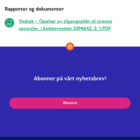
Rapporter og dokumenter
Relaterte
Vedtak – Opphør av tilgangsplikt til tomme
sentraler_i kobbernettet 3394642_3_1.PDF
Abonner på vårt nyhetsbrev!
Abonner