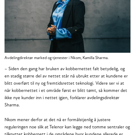
Avdelingdirektør marked og tjenester i Nkom, Kamilla Sharma.
– Siden den gang har bruken av kobbernettet falt betydelig, og
en stadig større del av nettet står nå ubrukt etter at kundene er
blitt overført til ny og fremtidsrettet teknologi. Videre ser vi at
når kobbernettet i et område først er blitt tømt, så kommer det
ikke nye kunder inn i nettet igjen, forklarer avdelingsdirektør
Sharma.
Nkom mener derfor at det nå er formålstjenlig å justere
reguleringen noe slik at Telenor kan legge ned tomme sentraler og
tilknyttet kobbernett i de områdene hvor kundene allerede er