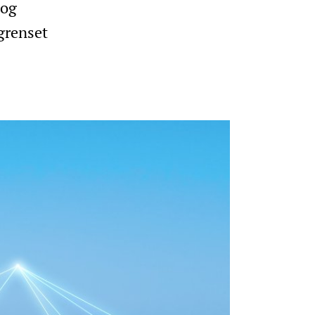
 og
vgrenset