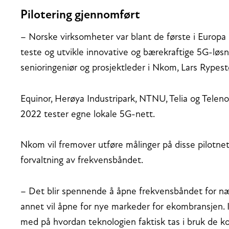
Pilotering gjennomført
– Norske virksomheter var blant de første i Europa so
teste og utvikle innovative og bærekraftige 5G-løsnin
senioringeniør og prosjektleder i Nkom, Lars Rypest
Equinor, Herøya Industripark, NTNU, Telia og Telen
2022 tester egne lokale 5G-nett.
Nkom vil fremover utføre målinger på disse pilotnett
forvaltning av frekvensbåndet.
– Det blir spennende å åpne frekvensbåndet for næri
annet vil åpne for nye markeder for ekombransjen. I
med på hvordan teknologien faktisk tas i bruk de k