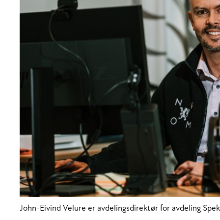
John-Eivind Velure er avdelingsdirektør for avdeling Sp