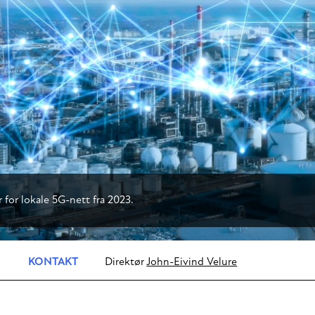
or lokale 5G-nett fra 2023.
KONTAKT
Direktør
John-Eivind Velure